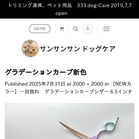
トリミング道具、ペット用品 333 dog-Care 2019,7,7
open
非表示
Skip
HOME
to
content
グラデーションカーブ新色
Published
2025年7月31日
at
2000 × 2000
in
【NEWカ
ラー】一目惚れ グラデーションカーブシザー 6.5インチ