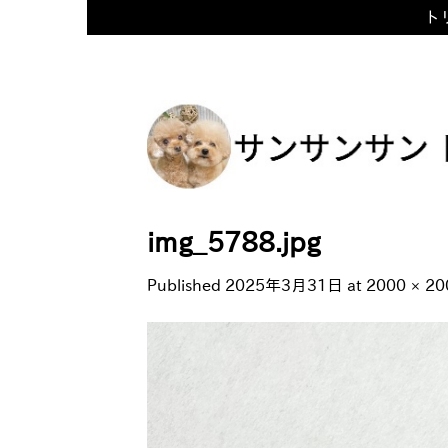
トリ
Skip
to
content
img_5788.jpg
Published
2025年3月31日
at
2000 × 20