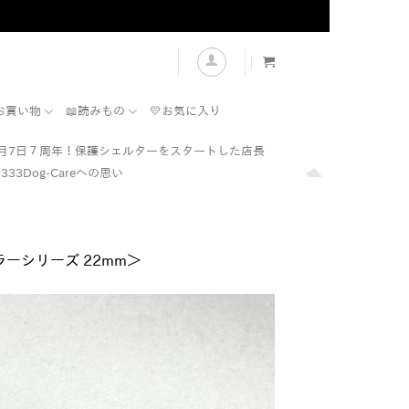
表示
お買い物
📖読みもの
💛お気に入り
7月7日７周年！保護シェルターをスタートした店長
333Dog-Careへの思い
ーシリーズ 22mm＞