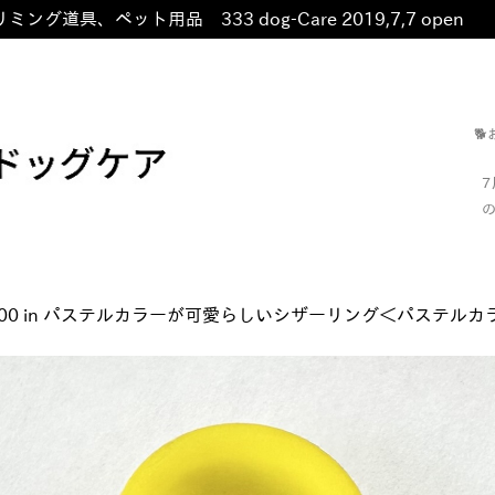
ミング道具、ペット用品 333 dog-Care 2019,7,7 open
非

の
00
in
パステルカラーが可愛らしいシザーリング＜パステルカラ