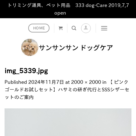
トリミング道具、ペット用品 333 dog-Care 2019,7,7
open
非表示
Skip
HOME
to
content
img_5339.jpg
Published
2024年11月7日
at
2000 × 2000
in
【 ピンク
ゴールドお試しセット】ハサミの研ぎ代行とSSSシザーセ
ットのご案内