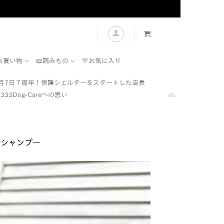
表示
お買い物
📖読みもの
💛お気に入り
7月7日７周年！保護シェルターをスタートした店長
333Dog-Careへの思い
身シャンプー