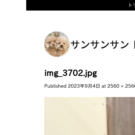
トリ
Skip
to
content
img_3702.jpg
Published
2023年9月4日
at
2560 × 256