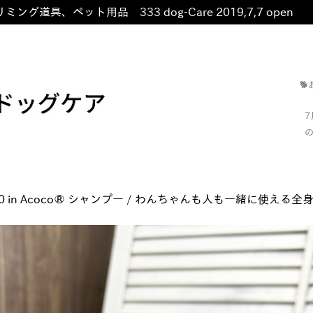
ミング道具、ペット用品 333 dog-Care 2019,7,7 open
非

の
0
in
Acoco®︎ シャンプー / わんちゃんも人も一緒に使える全