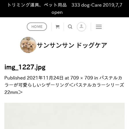
トリミング道具、ペット用品 333 dog-Care 2019,7,7
open
非表示
Skip
HOME
to
content
img_1227.jpg
Published
2021年11月24日
at
709 × 709
in
パステルカ
ラーが可愛らしいシザーリング＜パステルカラーシリーズ
22mm＞