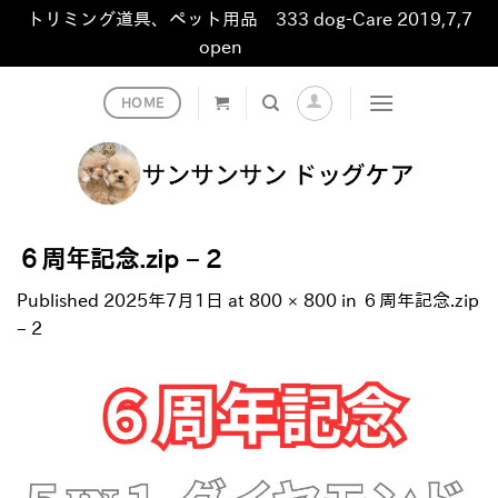
トリミング道具、ペット用品 333 dog-Care 2019,7,7
open
非表示
Skip
HOME
to
content
６周年記念.zip – 2
Published
2025年7月1日
at
800 × 800
in
６周年記念.zip
– 2