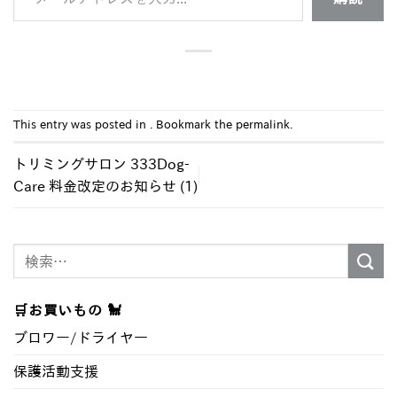
This entry was posted in . Bookmark the
permalink
.
トリミングサロン 333Dog-
Care 料金改定のお知らせ (1)
検
索
対
🛒お買いもの 🐩
象:
ブロワー/ドライヤ―
保護活動支援