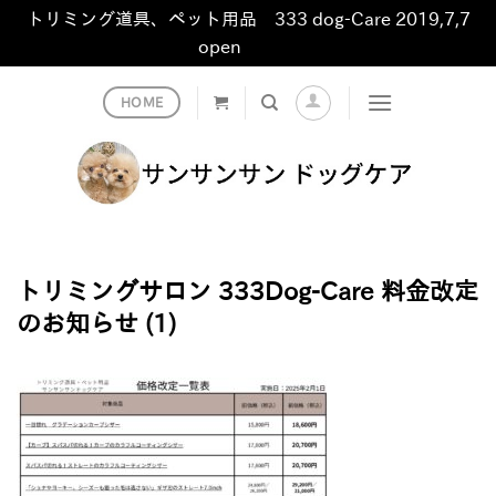
トリミング道具、ペット用品 333 dog-Care 2019,7,7
open
非表示
Skip
HOME
to
content
トリミングサロン 333Dog-Care 料金改定
のお知らせ (1)