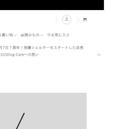
表示
お買い物
📖読みもの
💛お気に入り
7月7日７周年！保護シェルターをスタートした店長
333Dog-Careへの思い