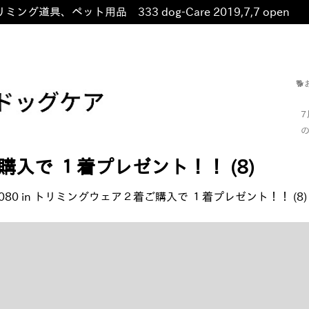
ミング道具、ペット用品 333 dog-Care 2019,7,7 open
非

の
入で １着プレゼント！！ (8)
080
in
トリミングウェア２着ご購入で １着プレゼント！！ (8)