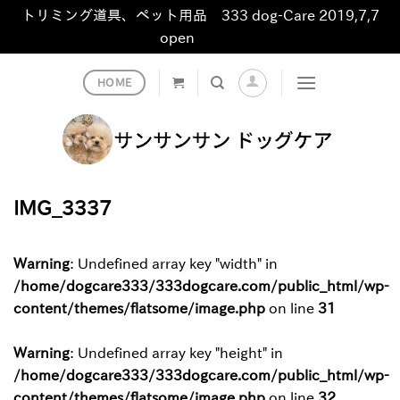
トリミング道具、ペット用品 333 dog-Care 2019,7,7
open
非表示
Skip
HOME
to
content
IMG_3337
Warning
: Undefined array key "width" in
/home/dogcare333/333dogcare.com/public_html/wp-
content/themes/flatsome/image.php
on line
31
Warning
: Undefined array key "height" in
/home/dogcare333/333dogcare.com/public_html/wp-
content/themes/flatsome/image.php
on line
32