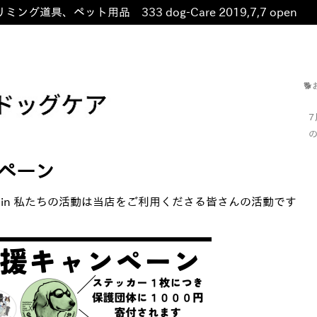
ミング道具、ペット用品 333 dog-Care 2019,7,7 open
非

の
ペーン
in
私たちの活動は当店をご利用くださる皆さんの活動です