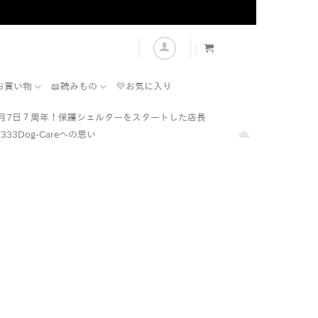
表示
お買い物
📖読みもの
💛お気に入り
7月7日７周年！保護シェルターをスタートした店長
333Dog-Careへの思い